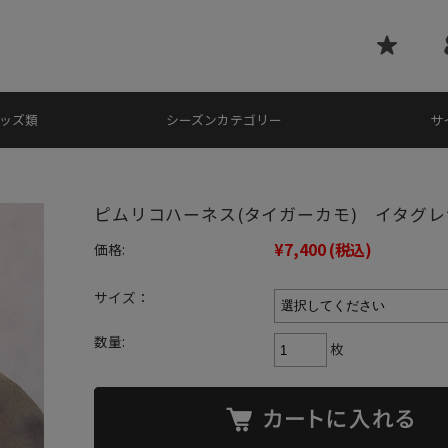
ッズ類
シーズンカテゴリー
サ
ピムリコハーネス(タイガーカモ) イタグレ
¥7,400
(税込)
価格:
サイズ：
数量:
枚