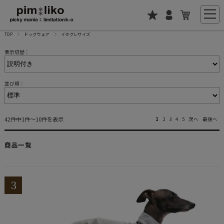
TOP
ドッグウェア
イタグレサイズ
表示切替：
並び順：
42件中1件～10件を表示
1
2
3
4
5
次へ
最後へ
商品一覧