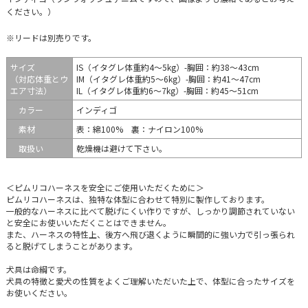
ください。）
※リードは別売りです。
サイズ
IS（イタグレ体重約4～5kg）-胸囲：約38〜43cm
（対応体重とウ
IM（イタグレ体重約5～6kg）-胸囲：約41〜47cm
エア寸法）
IL（イタグレ体重約6～7kg）-胸囲：約45〜51cm
カラー
インディゴ
素材
表：綿100% 裏：ナイロン100%
取扱い
乾燥機は避けて下さい。
＜ピムリコハーネスを安全にご使用いただくために＞
ピムリコハーネスは、独特な体型に合わせて特別に製作しております。
一般的なハーネスに比べて脱げにくい作りですが、しっかり調節されていない
と安全にお使いいただくことはできません。
また、ハーネスの特性上、後方へ飛び退くように瞬間的に強い力で引っ張られ
ると脱げてしまうことがあります。
犬具は命綱です。
犬具の特徴と愛犬の性質をよくご理解いただいた上で、体型に合ったサイズを
お使いください。