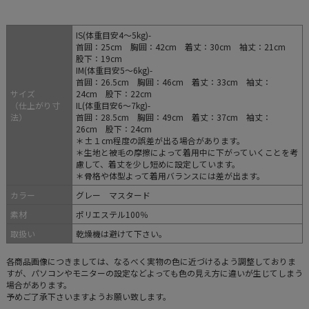
IS(体重目安4～5kg)-
首囲：25cm 胸囲：42cm 着丈：30cm 袖丈：21cm
股下：19cm
IM(体重目安5～6kg)-
首囲：26.5cm 胸囲：46cm 着丈：33cm 袖丈：
サイズ
24cm 股下：22cm
（仕上がり寸
IL(体重目安6～7kg)-
法）
首囲：28.5cm 胸囲：49cm 着丈：37cm 袖丈：
26cm 股下：24cm
＊±１cm程度の誤差が出る場合があります。
＊生地と被毛の摩擦によって着用中に下がっていくことを考
慮して、着丈を少し短めに設定しています。
＊骨格や体型よって着用バランスには差が出ます。
カラー
グレー マスタード
素材
ポリエステル100％
取扱い
乾燥機は避けて下さい。
各商品画像につきましては、なるべく実物の色に近づけるよう調整しておりま
すが、パソコンやモニターの設定などよっても色の見え方に違いが生じてしまう
場合があります。
予めご了承下さいますようお願い致します。