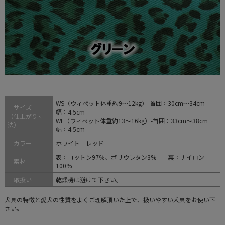
WS（ウィペット体重約9～12kg）-首囲：30cm～34cm
サイズ
幅：4.5cm
（仕上がり寸
WL（ウィペット体重約13～16kg）-首囲：33cm～38cm
法）
幅：4.5cm
カラー
ホワイト レッド
表：コットン97％、ポリウレタン3% 裏：ナイロン
素材
100%
取扱い
乾燥機は避けて下さい。
犬具の特徴と愛犬の性質をよくご理解頂いた上で、扱いやすい犬具をお使い下
さい。