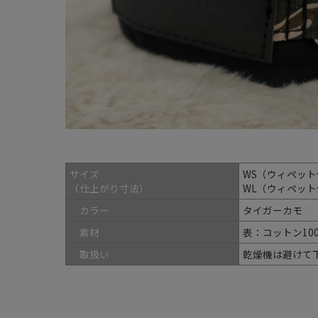
サイズ
WS（ウィペット体
（仕上がり寸法）
WL（ウィペット体
カラー
タイガーカモ
素材
表：コットン10
取扱い
乾燥機は避けて