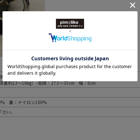
重約9～12kg）-首囲：24.5～32cm 幅：5.5cm
重約13～16kg）-首囲：27.5～35cm 幅：6cm
0% 裏：ナイロン100%
下さい。